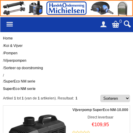
0
Home
/
Koi & Vijver
/
Pompen
/
Vijverpompen
/
Sorteer op doorstroming
/
/
SuperEco NM serie
SuperEco NM serie
Artikel
1
tot
1
(van de
1
artikelen).
Resultaat:
1
Vijverpomp SuperEco NM-10.000
Direct leverbaar
€
109,95