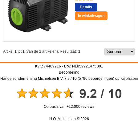
Details
In winkelwagen
Artikel
1
tot
1
(van de
1
artikelen).
Resultaat:
1
KvK: 74489216 - Btw: NL859921475B01
Beoordeling
Handelsonderneming Michielsen B.V.
7.9
/
10
(
5796
beoordelingen) op
Kiyoh.com
Op basis van +12.000 reviews
H.O. Michielsen © 2026