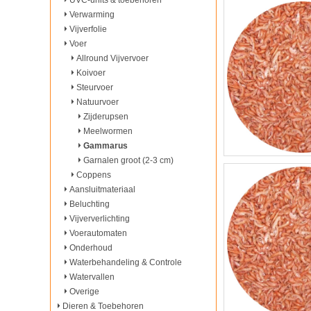
UVC-units & toebehoren
Verwarming
Vijverfolie
Voer
Allround Vijvervoer
Koivoer
Steurvoer
Natuurvoer
Zijderupsen
Meelwormen
Gammarus
Garnalen groot (2-3 cm)
Coppens
Aansluitmateriaal
Beluchting
Vijververlichting
Voerautomaten
Onderhoud
Waterbehandeling & Controle
Watervallen
Overige
Dieren & Toebehoren