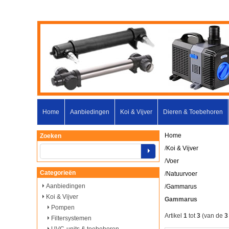
Home
Aanbiedingen
Koi & Vijver
Dieren & Toebehoren
Home
Zoeken
/
Koi & Vijver
/
Voer
Categorieën
/
Natuurvoer
Aanbiedingen
/
Gammarus
Koi & Vijver
Gammarus
Pompen
Artikel
1
tot
3
(van de
3
Filtersystemen