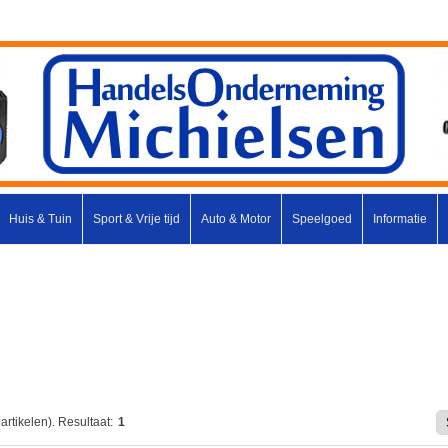
Huis & Tuin
Sport & Vrije tijd
Auto & Motor
Speelgoed
Informatie
artikelen).
Resultaat:
1