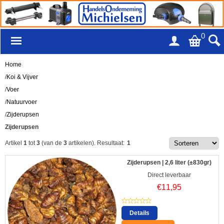
0
Home
/
Koi & Vijver
/
Voer
/
Natuurvoer
/
Zijderupsen
Zijderupsen
Artikel
1
tot
3
(van de
3
artikelen).
Resultaat:
1
Zijderupsen | 2,6 liter (±830gr)
Direct leverbaar
€
11,95
Details