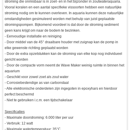
stroming die onmisbaar is in zoet- en in het bijzonder in zoutwateraquaria.
Vooral koralen en een aantal specifieke vissoorten hebben een natuurlijke
stroming nodig om te kunnen overleven. In aquaria kunnen deze natuurlijke
omstandigheden gesimuleerd worden met behulp van juist geplaatste
stromingspompen. Bijkomend voordeel is dat door de stroming sediment
geen kans krijgt om naar de bodem te bezinken.
- Eenvoudige installatie en reiniging
- Door middel van de 45° draaibare houder met zuignap kan de pomp in
elke gewenste richting geplaatst worden
- Door de extra opzetstukken kan de stroming van elke kop nog individueel
gericht worden
- Door de compacte vorm neemt de Wave Maker weinig ruimte in binnen het
aquarium
- Geschikt voor zowel zoet als zout water
- Corrosiebestendige as van carbonstaal
- Alle elektronische onderdelen zijn ingegoten in epoxyhars en hierdoor
perfect beschermd
- Niet te gebruiken i.c.m. een tijdschakelaar
Specificaties
- Maximale doorstroming: 6.000 liter per uur
- Verbruik: 12 watt
- Maximale watertemperatuur: 35°C