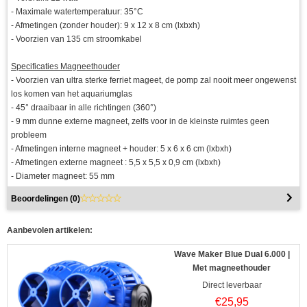
- Maximale watertemperatuur: 35°C
- Afmetingen (zonder houder): 9 x 12 x 8 cm (lxbxh)
- Voorzien van 135 cm stroomkabel
Specificaties Magneethouder
- Voorzien van ultra sterke ferriet mageet, de pomp zal nooit meer ongewenst
los komen van het aquariumglas
- 45° draaibaar in alle richtingen (360°)
- 9 mm dunne externe magneet, zelfs voor in de kleinste ruimtes geen
probleem
- Afmetingen interne magneet + houder: 5 x 6 x 6 cm (lxbxh)
- Afmetingen externe magneet : 5,5 x 5,5 x 0,9 cm (lxbxh)
- Diameter magneet: 55 mm
Beoordelingen (
0
)
Aanbevolen artikelen:
Wave Maker Blue Dual 6.000 |
Met magneethouder
Direct leverbaar
€
25,95