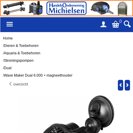
0
Home
/
Dieren & Toebehoren
/
Aquaria & Toebehoren
/
Stromingspompen
/
Dual
/
Wave Maker Dual 6.000 + magneethouder
overzicht