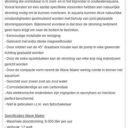
stroming die onmisbaar is in zoet- en in het bijzonder in zoutwateraquaria.
Vooral koralen en een aantal specifieke vissoorten hebben een natuurlijke
stroming nodig om te kunnen overleven. In aquaria kunnen deze natuurlijke
omstandigheden gesimuleerd worden met behulp van juist geplaatste
stromingspompen. Bijkomend voordeel is dat door de stroming sediment
geen kans krijgt om naar de bodem te bezinken.
- Eenvoudige installatie en reiniging
- Geleverd met extra sterke magneethouder
- Door middel van de 45° draaibare houder kan de pomp in elke gewenste
richting geplaatst worden
- Door de extra opzetstukken kan de stroming van elke kop nog individueel
gericht worden
- Door de compacte vorm neemt de Wave Maker weinig ruimte in binnen het
aquarium
- Geschikt voor zowel zoet als zout water
- Corrosiebestendige as van carbonstaal
- Alle elektronische onderdelen zijn ingegoten in epoxyhars en hierdoor
perfect beschermd
- Niet te gebruiken i.c.m. een tijdschakelaar
Specificaties Wave Maker
- Maximale doorstroming: 6.000 liter per uur
- Verbruik: 12 watt