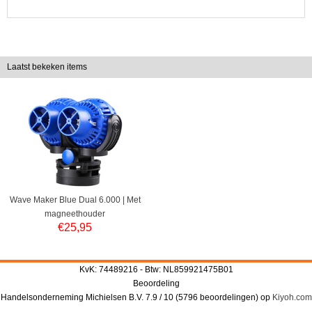
Laatst bekeken items
Wave Maker Blue Dual 6.000 | Met
magneethouder
€
25,95
KvK: 74489216 - Btw: NL859921475B01
Beoordeling
Handelsonderneming Michielsen B.V.
7.9
/
10
(
5796
beoordelingen) op
Kiyoh.com