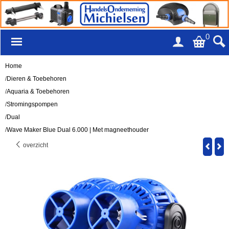
0
Home
/
Dieren & Toebehoren
/
Aquaria & Toebehoren
/
Stromingspompen
/
Dual
/
Wave Maker Blue Dual 6.000 | Met magneethouder
overzicht