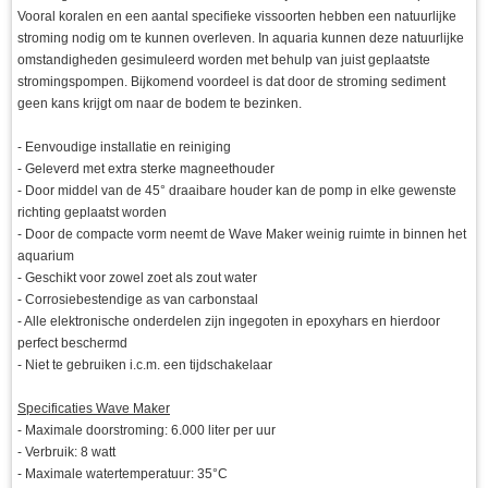
Vooral koralen en een aantal specifieke vissoorten hebben een natuurlijke
stroming nodig om te kunnen overleven. In aquaria kunnen deze natuurlijke
omstandigheden gesimuleerd worden met behulp van juist geplaatste
stromingspompen. Bijkomend voordeel is dat door de stroming sediment
geen kans krijgt om naar de bodem te bezinken.
- Eenvoudige installatie en reiniging
- Geleverd met extra sterke magneethouder
- Door middel van de 45° draaibare houder kan de pomp in elke gewenste
richting geplaatst worden
- Door de compacte vorm neemt de Wave Maker weinig ruimte in binnen het
aquarium
- Geschikt voor zowel zoet als zout water
- Corrosiebestendige as van carbonstaal
- Alle elektronische onderdelen zijn ingegoten in epoxyhars en hierdoor
perfect beschermd
- Niet te gebruiken i.c.m. een tijdschakelaar
Specificaties Wave Maker
- Maximale doorstroming: 6.000 liter per uur
- Verbruik: 8 watt
- Maximale watertemperatuur: 35°C