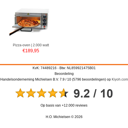
Pizza-oven | 2.000 watt
€
189,95
KvK: 74489216 - Btw: NL859921475B01
Beoordeling
Handelsonderneming Michielsen B.V.
7.9
/
10
(
5796
beoordelingen) op
Kiyoh.com
Op basis van +12.000 reviews
H.O. Michielsen © 2026