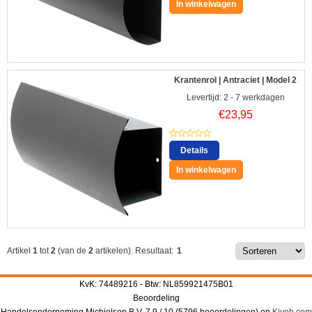
In winkelwagen
Krantenrol | Antraciet | Model 2
Levertijd: 2 - 7 werkdagen
€
23,95
Details
In winkelwagen
Artikel
1
tot
2
(van de
2
artikelen).
Resultaat:
1
KvK: 74489216 - Btw: NL859921475B01
Beoordeling
Handelsonderneming Michielsen B.V.
7.9
/
10
(
5796
beoordelingen) op
Kiyoh.com