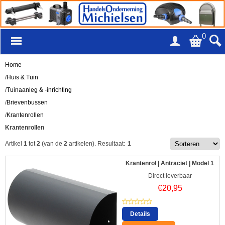
0
Home
/
Huis & Tuin
/
Tuinaanleg & -inrichting
/
Brievenbussen
/
Krantenrollen
Krantenrollen
Artikel
1
tot
2
(van de
2
artikelen).
Resultaat:
1
Krantenrol | Antraciet | Model 1
Direct leverbaar
€
20,95
Details