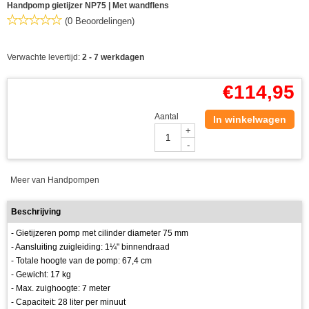
Handpomp gietijzer NP75 | Met wandflens
(0 Beoordelingen)
Verwachte levertijd:
2 - 7 werkdagen
€
114,95
Aantal
In winkelwagen
+
-
Meer van Handpompen
Beschrijving
- Gietijzeren pomp met cilinder diameter 75 mm
- Aansluiting zuigleiding: 1¼" binnendraad
- Totale hoogte van de pomp: 67,4 cm
- Gewicht: 17 kg
- Max. zuighoogte: 7 meter
- Capaciteit: 28 liter per minuut