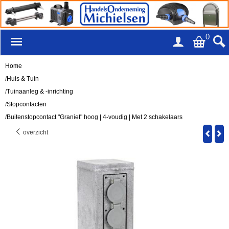
0
Home
/
Huis & Tuin
/
Tuinaanleg & -inrichting
/
Stopcontacten
/
Buitenstopcontact "Graniet" hoog | 4-voudig | Met 2 schakelaars
overzicht