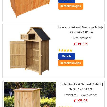
In winkelwagen
Houten tuinkast | Met vogelhuisje
| 77 x 54 x 142 cm
Direct leverbaar
€
160,95
Details
In winkelwagen
Houten tuinkast Naturel | 1 deur |
92 x 57 x 154 cm
Levertijd: 2 - 7 werkdagen
€
195,95