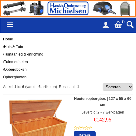
0
Home
/
Huis & Tuin
/
Tuinaanleg & -inrichting
/
Tuinmeubelen
/
Opbergboxen
Opbergboxen
Artikel
1
tot
6
(van de
6
artikelen).
Resultaat:
1
Houten opbergbox | 127 x 55 x 60
cm
Levertijd: 2 - 7 werkdagen
€
142,95
Details