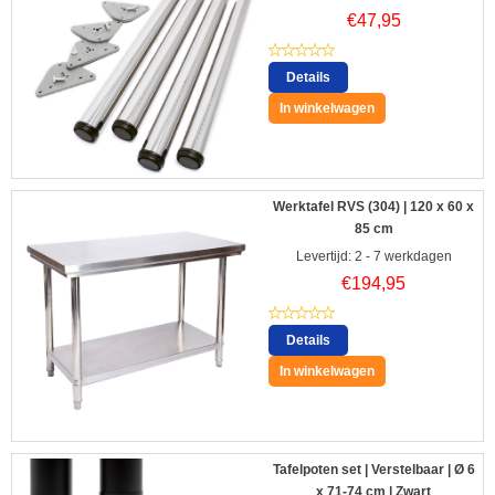
€
47,95
Details
In winkelwagen
Werktafel RVS (304) | 120 x 60 x
85 cm
Levertijd: 2 - 7 werkdagen
€
194,95
Details
In winkelwagen
Tafelpoten set | Verstelbaar | Ø 6
x 71-74 cm | Zwart