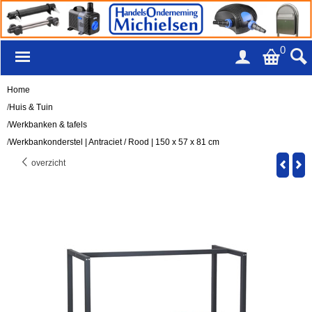
0
Home
/
Huis & Tuin
/
Werkbanken & tafels
/
Werkbankonderstel | Antraciet / Rood | 150 x 57 x 81 cm
overzicht