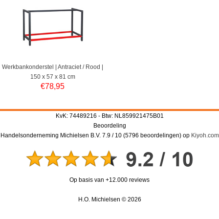
Werkbankonderstel | Antraciet / Rood |
150 x 57 x 81 cm
€
78,95
KvK: 74489216 - Btw: NL859921475B01
Beoordeling
Handelsonderneming Michielsen B.V.
7.9
/
10
(
5796
beoordelingen) op
Kiyoh.com
Op basis van +12.000 reviews
H.O. Michielsen © 2026