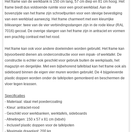
Het frame van de werkbank is 150 cm lang, 57 cm diep en 81 cm hoog. Het
frame biedt dus voldoende ruimte voor een groot werkblad. Aan de
bovenzijde van het frame zijn schroefpunten voor een stevige bevestiging
van een werkblad aanwezig. Het frame charmeert met een kleurrijke
blikvanger: twee van de vier verbindingsstangen zijn in de rode kleur (RAL
7016) gecoat. De overige stangen van het frame zijn in antraciet en vormen
een prachtig contrast met het rood.
Het frame kan ook voor andere doeleinden worden gebruikt. Het frame kan
bijvoorbeeld dienen als onderconstructie voor een inpak- of werktafel. De
constructie is echter ook geschikt voor gebruik buiten de werkplaats, het
magazijn en dergelijke. Met een bijbehorend tafelblad kan het frame ook als
sideboard binnen de eigen vier muren worden gebruikt. De 4 bijgeleverde
plastic doppen worden onder de tafelpoten gemonteerd en beschermen de
vloer tegen krassen.
Specificaties
- Materiaal: staal met poedercoating
- Kleur: antraciet-rood
- Geschikt voor werkbanken, werktafels, sideboards
- Afmetingen: 150 x 57 x 81 cm (lxbxh)
- Inclusief plastic doppen voor de tafelpoten
- Maximale draaglast: 200 kg