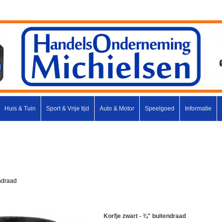
Huis & Tuin
Sport & Vrije tijd
Auto & Motor
Speelgoed
Informatie
endraad
Korfje zwart - ¾" buitendraad