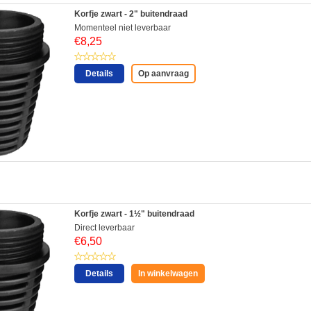
Korfje zwart - 2" buitendraad
Momenteel niet leverbaar
€
8,25
Details
Op aanvraag
:
Korfje zwart - 1½" buitendraad
Direct leverbaar
€
6,50
Details
In winkelwagen