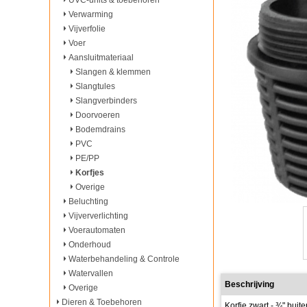
UVC-units & toebehoren
Verwarming
Vijverfolie
Voer
Aansluitmateriaal
Slangen & klemmen
Slangtules
Slangverbinders
Doorvoeren
Bodemdrains
PVC
PE/PP
Korfjes
Overige
Beluchting
Vijververlichting
Voerautomaten
Onderhoud
Waterbehandeling & Controle
Watervallen
Beschrijving
Overige
Dieren & Toebehoren
Korfje zwart - ¾" buit