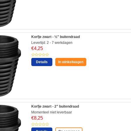
Korfje zwart - ½" buitendraad
Levertijd: 2 - 7 werkdagen
€
4,25
Details
In winkelwagen
Korfje zwart - 2" buitendraad
Momenteel niet leverbaar
€
8,25