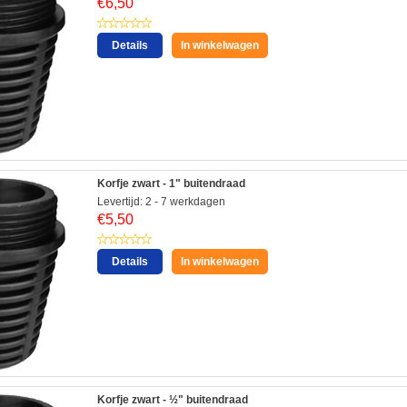
€
6,50
Details
In winkelwagen
Korfje zwart - 1" buitendraad
Levertijd: 2 - 7 werkdagen
€
5,50
Details
In winkelwagen
Korfje zwart - ½" buitendraad