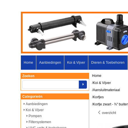
Home
Aanbiedingen
Koi & Vijver
Dieren & Toebehoren
Home
Zoeken
/
Koi & Vijver
/
Aansluitmateriaal
Categorieën
/
Korfjes
Aanbiedingen
/
Korfje zwart - ¾" buit
Koi & Vijver
overzicht
Pompen
Filtersystemen