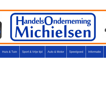
Huis & Tuin
Sport & Vrije tijd
Auto & Motor
Speelgoed
Informatie