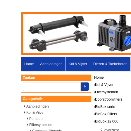
Home
Aanbiedingen
Koi & Vijver
Dieren & Toebehoren
Home
Zoeken
/
Koi & Vijver
/
Filtersystemen
Categorieën
/
Doorstroomfilters
Aanbiedingen
/
BioBox serie
Koi & Vijver
/
BioBox Filters
Pompen
/
BioBox 12.000
Filtersystemen
overzicht