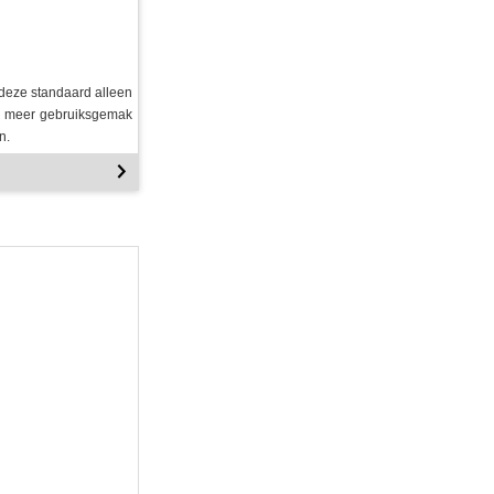
 deze standaard alleen
og meer gebruiksgemak
n.