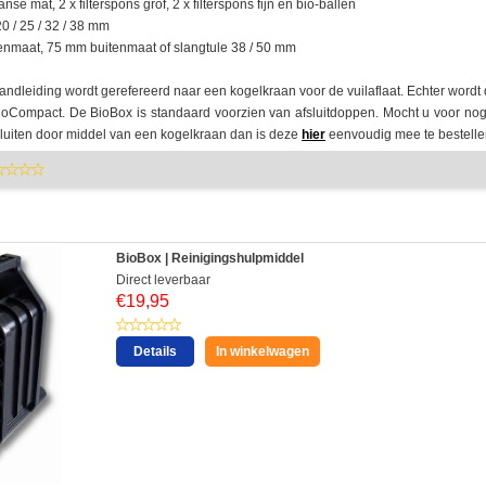
anse mat, 2 x filterspons grof, 2 x filterspons fijn en bio-ballen
 20 / 25 / 32 / 38 mm
enmaat, 75 mm buitenmaat of slangtule 38 / 50 mm
ndleiding wordt gerefereerd naar een kogelkraan voor de vuilaflaat. Echter wordt
ioCompact. De BioBox is standaard voorzien van afsluitdoppen. Mocht u voor n
fsluiten door middel van een kogelkraan dan is deze
hier
eenvoudig mee te bestelle
BioBox | Reinigingshulpmiddel
Direct leverbaar
€
19,95
Details
In winkelwagen