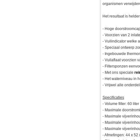
organismen verwijdere
Het resultaat is helde
- Hoge doorstroomcapa
- Voorzien van 2 inla
- Vuilindicator welke
- Speciaal ontwerp zor
- Ingebouwde thermom
- Vuilaflaat voorzien 
- Filtersponzen eenvo
- Met ons speciale
rei
- Het waterniveau in h
- Vrijwel alle onderde
Specificaties
- Volume filter: 60 liter
- Maximale doorstromin
- Maximale vijverinhou
- Maximale vijverinhoud
- Maximale vijverinhoud
- Afmetingen: 44 x 52 