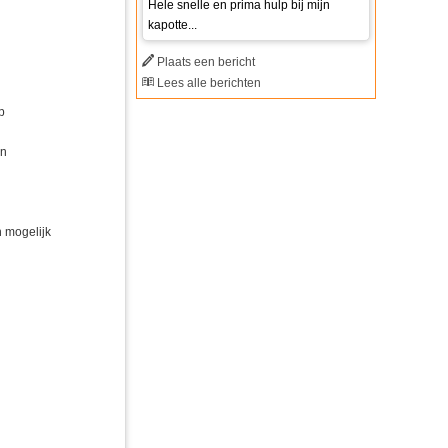
Hele snelle en prima hulp bij mijn
kapotte...
Plaats een bericht
Lees alle berichten
p
en
n mogelijk