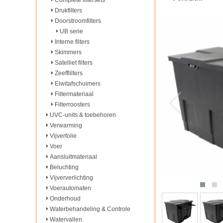
Complete filtersets
Drukfilters
Doorstroomfilters
UB serie
Interne filters
Skimmers
Satelliet filters
Zeefflilters
Eiwitafschuimers
Filtermateriaal
Filterroosters
UVC-units & toebehoren
Verwarming
Vijverfolie
Voer
Aansluitmateriaal
Beluchting
Vijververlichting
Voerautomaten
Onderhoud
Waterbehandeling & Controle
Watervallen