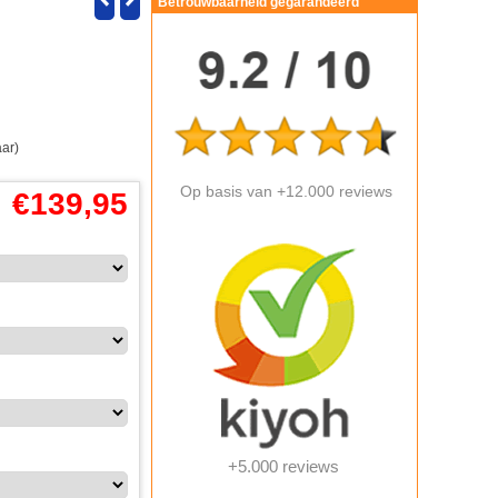
Betrouwbaarheid gegarandeerd
aar)
Op basis van +12.000 reviews
€
139,95
+5.000 reviews