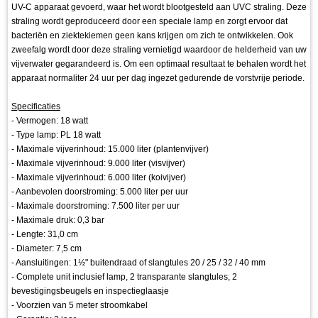
UV-C apparaat gevoerd, waar het wordt blootgesteld aan UVC straling. Deze
straling wordt geproduceerd door een speciale lamp en zorgt ervoor dat
bacteriën en ziektekiemen geen kans krijgen om zich te ontwikkelen. Ook
zweefalg wordt door deze straling vernietigd waardoor de helderheid van uw
vijverwater gegarandeerd is. Om een optimaal resultaat te behalen wordt het
apparaat normaliter 24 uur per dag ingezet gedurende de vorstvrije periode.
Specificaties
- Vermogen: 18 watt
- Type lamp: PL 18 watt
- Maximale vijverinhoud: 15.000 liter (plantenvijver)
- Maximale vijverinhoud: 9.000 liter (visvijver)
- Maximale vijverinhoud: 6.000 liter (koivijver)
- Aanbevolen doorstroming: 5.000 liter per uur
- Maximale doorstroming: 7.500 liter per uur
- Maximale druk: 0,3 bar
- Lengte: 31,0 cm
- Diameter: 7,5 cm
- Aansluitingen: 1½" buitendraad of slangtules 20 / 25 / 32 / 40 mm
- Complete unit inclusief lamp, 2 transparante slangtules, 2
bevestigingsbeugels en inspectieglaasje
- Voorzien van 5 meter stroomkabel