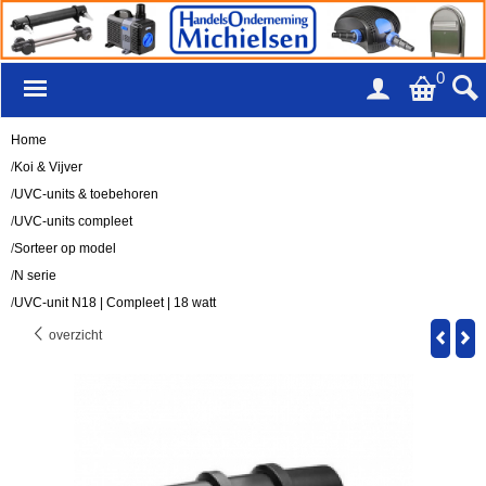
0
Home
/
Koi & Vijver
/
UVC-units & toebehoren
/
UVC-units compleet
/
Sorteer op model
/
N serie
/
UVC-unit N18 | Compleet | 18 watt
overzicht