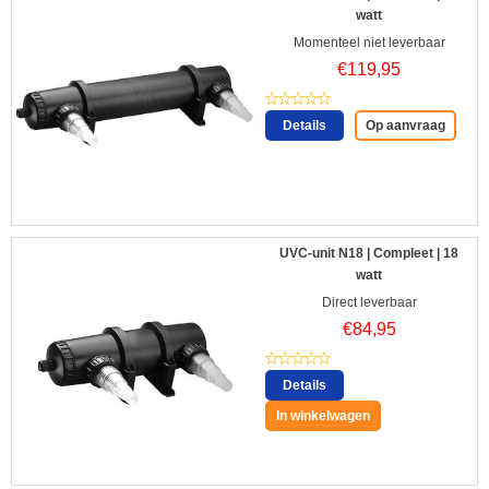
watt
Momenteel niet leverbaar
€
119,95
Details
Op aanvraag
UVC-unit N18 | Compleet | 18
watt
Direct leverbaar
€
84,95
Details
In winkelwagen