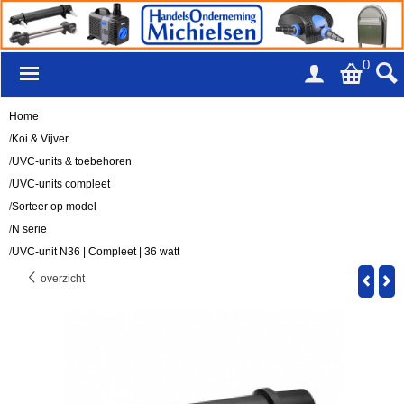
0
Home
/
Koi & Vijver
/
UVC-units & toebehoren
/
UVC-units compleet
/
Sorteer op model
/
N serie
/
UVC-unit N36 | Compleet | 36 watt
overzicht