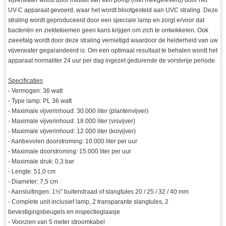
UV-C apparaat gevoerd, waar het wordt blootgesteld aan UVC straling. Deze
straling wordt geproduceerd door een speciale lamp en zorgt ervoor dat
bacteriën en ziektekiemen geen kans krijgen om zich te ontwikkelen. Ook
zweefalg wordt door deze straling vernietigd waardoor de helderheid van uw
vijverwater gegarandeerd is. Om een optimaal resultaat te behalen wordt het
apparaat normaliter 24 uur per dag ingezet gedurende de vorstvrije periode.
Specificaties
- Vermogen: 36 watt
- Type lamp: PL 36 watt
- Maximale vijverinhoud: 30.000 liter (plantenvijver)
- Maximale vijverinhoud: 18.000 liter (visvijver)
- Maximale vijverinhoud: 12.000 liter (koivijver)
- Aanbevolen doorstroming: 10.000 liter per uur
- Maximale doorstroming: 15.000 liter per uur
- Maximale druk: 0,3 bar
- Lengte: 51,0 cm
- Diameter: 7,5 cm
- Aansluitingen: 1½" buitendraad of slangtules 20 / 25 / 32 / 40 mm
- Complete unit inclusief lamp, 2 transparante slangtules, 2
bevestigingsbeugels en inspectieglaasje
- Voorzien van 5 meter stroomkabel