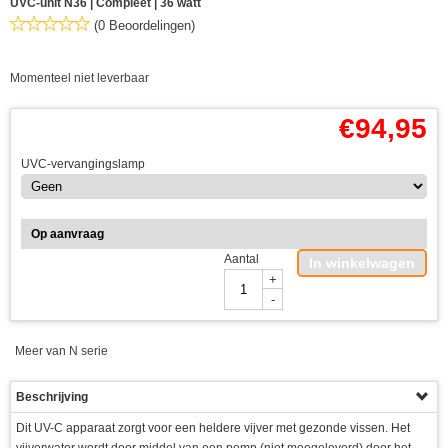
UVC-unit N36 | Compleet | 36 watt
(0 Beoordelingen)
Momenteel niet leverbaar
€
94,95
UVC-vervangingslamp
Op aanvraag
Aantal
In winkelwagen
+
-
Meer van N serie
Beschrijving
Dit UV-C apparaat zorgt voor een heldere vijver met gezonde vissen. Het
vijverwater wordt door middel van een pomp (niet meegeleverd) door het