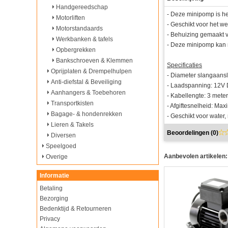
Handgereedschap
- Deze minipomp is he
Motorliften
- Geschikt voor het 
Motorstandaards
- Behuizing gemaakt v
Werkbanken & tafels
- Deze minipomp kan n
Opbergrekken
Bankschroeven & Klemmen
Specificaties
Oprijplaten & Drempelhulpen
- Diameter slangaansl
Anti-diefstal & Beveiliging
- Laadspanning: 12V
Aanhangers & Toebehoren
- Kabellengte: 3 meter
Transportkisten
- Afgiftesnelheid: Max
Bagage- & hondenrekken
- Geschikt voor water, 
Lieren & Takels
Beoordelingen (
0
)
Diversen
Speelgoed
Aanbevolen artikelen:
Overige
Informatie
Betaling
Bezorging
Bedenktijd & Retourneren
Privacy