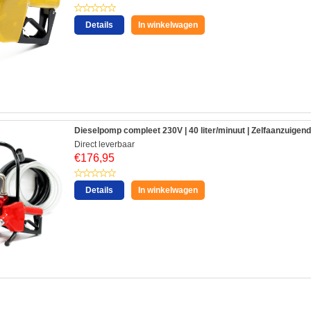
Details
In winkelwagen
Dieselpomp compleet 230V | 40 liter/minuut | Zelfaanzuigend
Direct leverbaar
€
176,95
Details
In winkelwagen
: