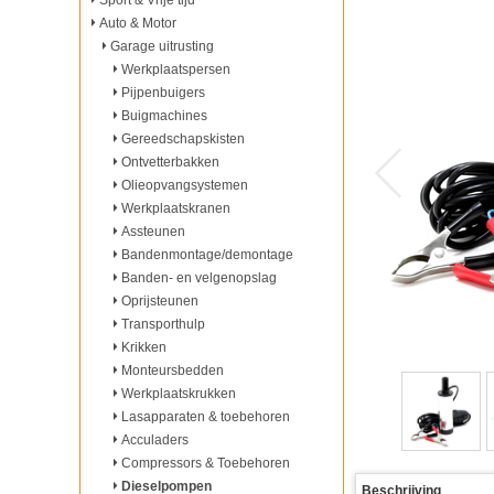
Sport & Vrije tijd
Auto & Motor
Garage uitrusting
Werkplaatspersen
Pijpenbuigers
Buigmachines
Gereedschapskisten
Ontvetterbakken
Olieopvangsystemen
Werkplaatskranen
Assteunen
Bandenmontage/demontage
Banden- en velgenopslag
Oprijsteunen
Transporthulp
Krikken
Monteursbedden
Werkplaatskrukken
Lasapparaten & toebehoren
Acculaders
Compressors & Toebehoren
Dieselpompen
Beschrijving