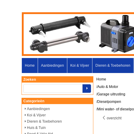
Home
Aanbiedingen
Koi & Vijver
Dieren & Toebehoren
Home
Zoeken
/
Auto & Motor
/
Garage uitrusting
Categorieën
/
Dieselpompen
Aanbiedingen
/
Mini water- of dieselpo
Koi & Vijver
overzicht
Dieren & Toebehoren
Huis & Tuin