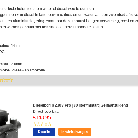
t perfecte hulpmiddel om water of diesel weg te pompen
wegpompen van diesel in landbouwmachines en om water van een zwembad af te v
an een aluminiumlegering, waardoor deze robuust is tegen vervorming, roest en c
iet worden gebruikt met benzine of andere brandbare stoffen
uiting: 16 mm
 DC
imaal 12 l/min
motor-, diesel- en stookolie
Dieselpomp 230V Pro | 80 liter/minuut | Zelfaanzuigend
Direct leverbaar
€
143,95
Details
In winkelwagen