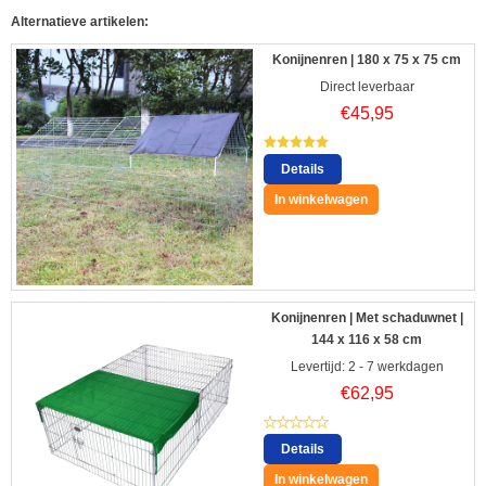
Alternatieve artikelen:
Konijnenren | 180 x 75 x 75 cm
Direct leverbaar
€
45,95
Details
In winkelwagen
Konijnenren | Met schaduwnet |
144 x 116 x 58 cm
Levertijd: 2 - 7 werkdagen
€
62,95
Details
In winkelwagen