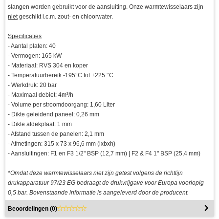
slangen worden gebruikt voor de aansluiting. Onze warmtewisselaars zijn
niet
geschikt i.c.m. zout- en chloorwater.
Specificaties
- Aantal platen: 40
- Vermogen: 165 kW
- Materiaal: RVS 304 en koper
- Temperatuurbereik -195°C tot +225 °C
- Werkdruk: 20 bar
- Maximaal debiet: 4m³/h
- Volume per stroomdoorgang: 1,60 Liter
- Dikte geleidend paneel: 0,26 mm
- Dikte afdekplaat: 1 mm
- Afstand tussen de panelen: 2,1 mm
- Afmetingen: 315 x 73 x 96,6 mm (lxbxh)
- Aansluitingen: F1 en F3 1/2" BSP (12,7 mm) | F2 & F4 1" BSP (25,4 mm)
*Omdat deze warmtewisselaars niet zijn getest volgens de richtlijn
drukapparatuur 97/23 EG bedraagt ​​de drukvrijgave voor Europa voorlopig
0,5 bar. Bovenstaande informatie is aangeleverd door de producent.
Beoordelingen (
0
)