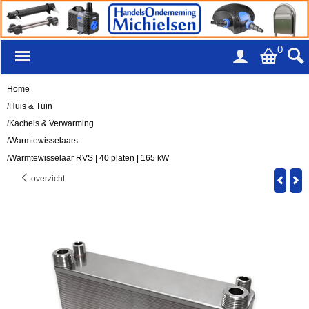
0
Home
/
Huis & Tuin
/
Kachels & Verwarming
/
Warmtewisselaars
/
Warmtewisselaar RVS | 40 platen | 165 kW
overzicht