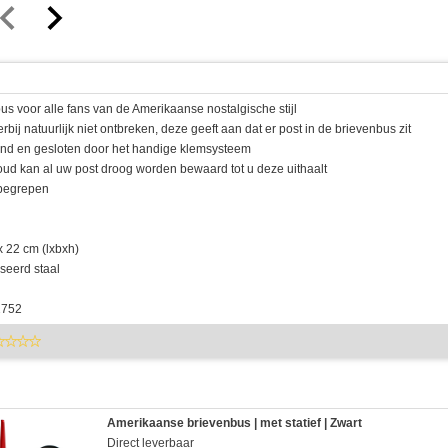
us voor alle fans van de Amerikaanse nostalgische stijl
rbij natuurlijk niet ontbreken, deze geeft aan dat er post in de brievenbus zit
end en gesloten door het handige klemsysteem
houd kan al uw post droog worden bewaard tot u deze uithaalt
begrepen
x 22 cm (lxbxh)
seerd staal
2752
Amerikaanse brievenbus | met statief | Zwart
Direct leverbaar