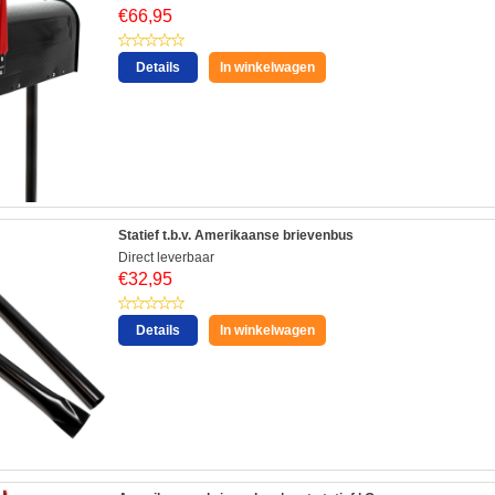
€
66,95
Details
In winkelwagen
Statief t.b.v. Amerikaanse brievenbus
Direct leverbaar
€
32,95
Details
In winkelwagen