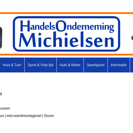
Huis & Tuin
Sport & Vrije tijd
Auto & Motor
Speelgoed
Informatie
ng
bussen
us | met wandmontageset | Groen