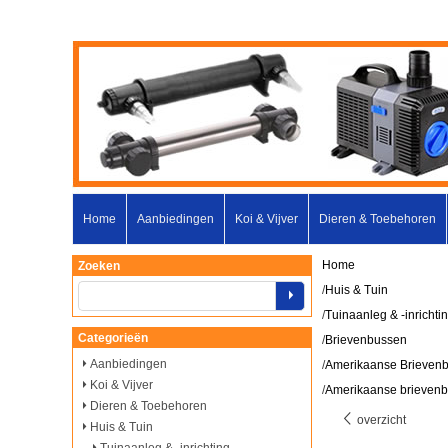
Home
Aanbiedingen
Koi & Vijver
Dieren & Toebehoren
Home
Zoeken
/
Huis & Tuin
/
Tuinaanleg & -inrichti
Categorieën
/
Brievenbussen
Aanbiedingen
/
Amerikaanse Brieven
Koi & Vijver
/
Amerikaanse brievenb
Dieren & Toebehoren
overzicht
Huis & Tuin