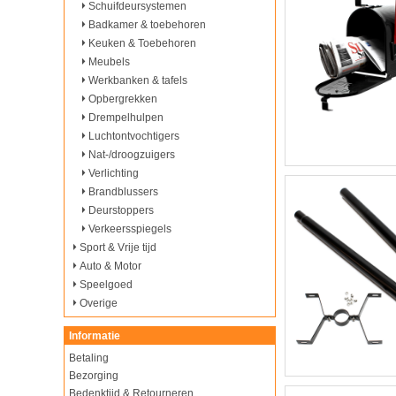
Schuifdeursystemen
Badkamer & toebehoren
Keuken & Toebehoren
Meubels
Werkbanken & tafels
Opbergrekken
Drempelhulpen
Luchtontvochtigers
Nat-/droogzuigers
Verlichting
Brandblussers
Deurstoppers
Verkeersspiegels
Sport & Vrije tijd
Auto & Motor
Speelgoed
Overige
Informatie
Betaling
Bezorging
Bedenktijd & Retourneren