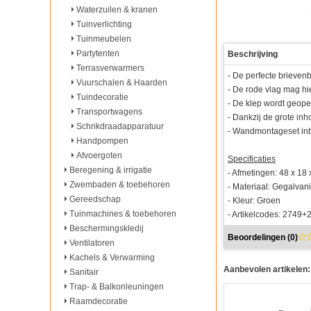
Waterzuilen & kranen
Tuinverlichting
Tuinmeubelen
Partytenten
Beschrijving
Terrasverwarmers
- De perfecte brievenb
Vuurschalen & Haarden
- De rode vlag mag hie
Tuindecoratie
- De klep wordt geop
Transportwagens
- Dankzij de grote in
Schrikdraadapparatuur
- Wandmontageset in
Handpompen
Afvoergoten
Specificaties
Beregening & irrigatie
- Afmetingen: 48 x 18 
Zwembaden & toebehoren
- Materiaal: Gegalvani
Gereedschap
- Kleur: Groen
Tuinmachines & toebehoren
- Artikelcodes: 2749+
Beschermingskledij
Beoordelingen (
0
)
Ventilatoren
Kachels & Verwarming
Aanbevolen artikelen:
Sanitair
Trap- & Balkonleuningen
Raamdecoratie