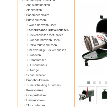
Tuinaanleg & -inrichting
Anti-worteldoeken
Afdeknetten
Bodembedekkers
Brievenbussen
Wand Brievenbussen
Amerikaanse Brievenbussen
Brievenbussen met Statief
Staande brievenbussen
Pakketbrievenbussen
Meervoudige Brievenbussen
Statieven
Krantenrollen
Huisnummers
Overige
Schaduwnetten
Brandhoutrekken
Tuinafscheiding & Borders
Kweekserres
Compostbakken
Fietsenrekken
Stopcontacten