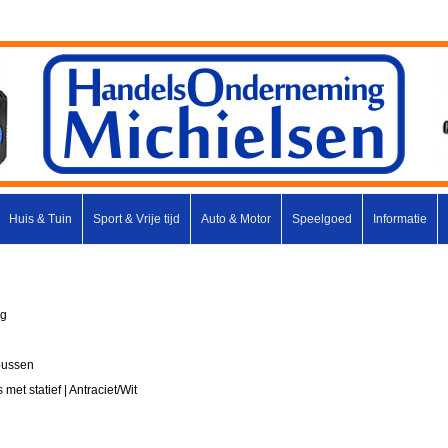
Huis & Tuin
Sport & Vrije tijd
Auto & Motor
Speelgoed
Informatie
ng
bussen
et statief | Antraciet/Wit