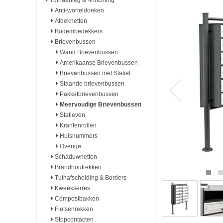
Tuinaanleg & -inrichting
Anti-worteldoeken
Afdeknetten
Bodembedekkers
Brievenbussen
Wand Brievenbussen
Amerikaanse Brievenbussen
Brievenbussen met Statief
Staande brievenbussen
Pakketbrievenbussen
Meervoudige Brievenbussen
Statieven
Krantenrollen
Huisnummers
Overige
Schaduwnetten
Brandhoutrekken
Tuinafscheiding & Borders
Kweekserres
Compostbakken
Fietsenrekken
Stopcontacten