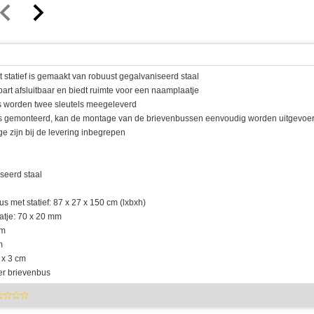
 statief is gemaakt van robuust gegalvaniseerd staal
part afsluitbaar en biedt ruimte voor een naamplaatje
us worden twee sleutels meegeleverd
l is gemonteerd, kan de montage van de brievenbussen eenvoudig worden uitgevoe
e zijn bij de levering inbegrepen
seerd staal
s met statief: 87 x 27 x 150 cm (lxbxh)
atje: 70 x 20 mm
cm
m
 x 3 cm
per brievenbus