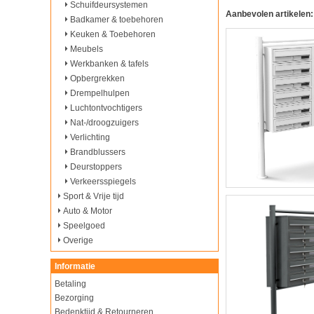
Schuifdeursystemen
Aanbevolen artikelen:
Badkamer & toebehoren
Keuken & Toebehoren
Meubels
Werkbanken & tafels
Opbergrekken
Drempelhulpen
Luchtontvochtigers
Nat-/droogzuigers
Verlichting
Brandblussers
Deurstoppers
Verkeersspiegels
Sport & Vrije tijd
Auto & Motor
Speelgoed
Overige
Informatie
Betaling
Bezorging
Bedenktijd & Retourneren