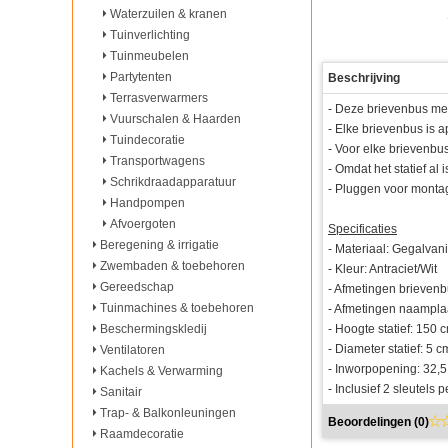
Waterzuilen & kranen
Tuinverlichting
Tuinmeubelen
Partytenten
Beschrijving
Terrasverwarmers
- Deze brievenbus met
Vuurschalen & Haarden
- Elke brievenbus is a
Tuindecoratie
- Voor elke brievenb
Transportwagens
- Omdat het statief a
Schrikdraadapparatuur
- Pluggen voor montag
Handpompen
Afvoergoten
Specificaties
Beregening & irrigatie
- Materiaal: Gegalvani
Zwembaden & toebehoren
- Kleur: Antraciet/Wit
Gereedschap
- Afmetingen brievenbu
Tuinmachines & toebehoren
- Afmetingen naampla
- Hoogte statief: 150 
Beschermingskledij
- Diameter statief: 5 c
Ventilatoren
- Inworpopening: 32,5
Kachels & Verwarming
- Inclusief 2 sleutels 
Sanitair
Trap- & Balkonleuningen
Beoordelingen (
0
)
Raamdecoratie