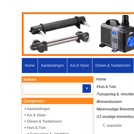
Home
Aanbiedingen
Koi & Vijver
Dieren & Toebehoren
Home
Zoeken
/
Huis & Tuin
/
Tuinaanleg & -inrichti
Categorieën
/
Brievenbussen
Aanbiedingen
/
Meervoudige Brieven
Koi & Vijver
/
12-voudige brievenbus m
Dieren & Toebehoren
overzicht
Huis & Tuin