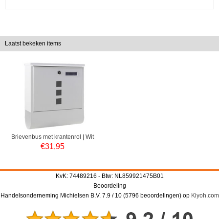
Laatst bekeken items
Brievenbus met krantenrol | Wit
€
31,95
KvK: 74489216 - Btw: NL859921475B01
Beoordeling
Handelsonderneming Michielsen B.V.
7.9
/
10
(
5796
beoordelingen) op
Kiyoh.com