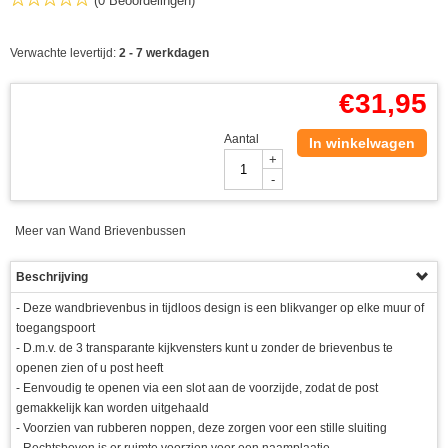
(0 Beoordelingen)
Verwachte levertijd:
2 - 7 werkdagen
€
31,95
Aantal
In winkelwagen
+
-
Meer van Wand Brievenbussen
Beschrijving
- Deze wandbrievenbus in tijdloos design is een blikvanger op elke muur of
toegangspoort
- D.m.v. de 3 transparante kijkvensters kunt u zonder de brievenbus te
openen zien of u post heeft
- Eenvoudig te openen via een slot aan de voorzijde, zodat de post
gemakkelijk kan worden uitgehaald
- Voorzien van rubberen noppen, deze zorgen voor een stille sluiting
- Rechtsboven is er ruimte voorzien voor een naamplaatje