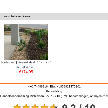
Laatst bekeken items
Borderrand | Verzinkt staal | 14 cm x 40
m (Set van 40)
€
174,95
KvK: 74489216 - Btw: NL859921475B01
Beoordeling
Handelsonderneming Michielsen B.V.
7.9
/
10
(
5796
beoordelingen) op
Kiyoh.com