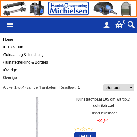
0
Home
/
Huis & Tuin
/
Tuinaanleg & -inrichting
/
Tuinafscheiding & Borders
/
Overige
Overige
Artikel
1
tot
4
(van de
4
artikelen).
Resultaat:
1
Kunststof paal 105 cm wit t.b.v.
schrikdraad
Direct leverbaar
€
4,95
Details