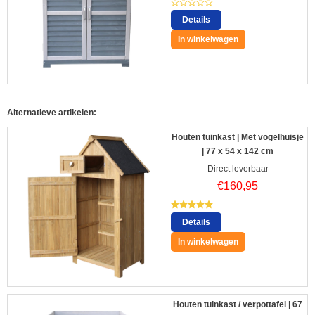
Details
In winkelwagen
Alternatieve artikelen:
Houten tuinkast | Met vogelhuisje
| 77 x 54 x 142 cm
Direct leverbaar
€
160,95
Details
In winkelwagen
Houten tuinkast / verpottafel | 67