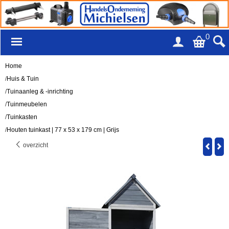
0
Home
/
Huis & Tuin
/
Tuinaanleg & -inrichting
/
Tuinmeubelen
/
Tuinkasten
/
Houten tuinkast | 77 x 53 x 179 cm | Grijs
overzicht