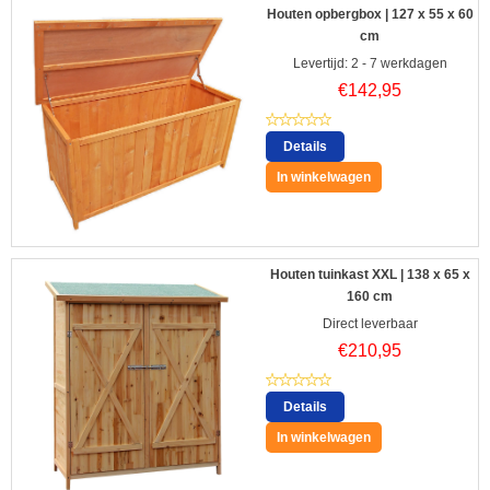
Houten opbergbox | 127 x 55 x 60
cm
Levertijd: 2 - 7 werkdagen
€
142,95
Details
In winkelwagen
Houten tuinkast XXL | 138 x 65 x
160 cm
Direct leverbaar
€
210,95
Details
In winkelwagen