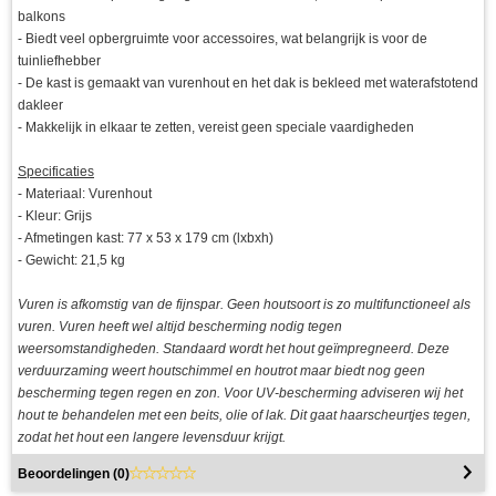
balkons
- Biedt veel opbergruimte voor accessoires, wat belangrijk is voor de
tuinliefhebber
- De kast is gemaakt van vurenhout en het dak is bekleed met waterafstotend
dakleer
- Makkelijk in elkaar te zetten, vereist geen speciale vaardigheden
Specificaties
- Materiaal: Vurenhout
- Kleur: Grijs
- Afmetingen kast: 77 x 53 x 179 cm (lxbxh)
- Gewicht: 21,5 kg
Vuren is afkomstig van de fijnspar. Geen houtsoort is zo multifunctioneel als
vuren. Vuren heeft wel altijd bescherming nodig tegen
weersomstandigheden. Standaard wordt het hout geïmpregneerd. Deze
verduurzaming weert houtschimmel en houtrot maar biedt nog geen
bescherming tegen regen en zon. Voor UV-bescherming adviseren wij het
hout te behandelen met een beits, olie of lak. Dit gaat haarscheurtjes tegen,
zodat het hout een langere levensduur krijgt.
Beoordelingen (
0
)