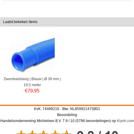
Laatst bekeken items
Zwembadslang | Blauw | Ø 38 mm |
19,5 meter
€
79,95
KvK: 74489216 - Btw: NL859921475B01
Beoordeling
Handelsonderneming Michielsen B.V.
7.9
/
10
(
5796
beoordelingen) op
Kiyoh.com