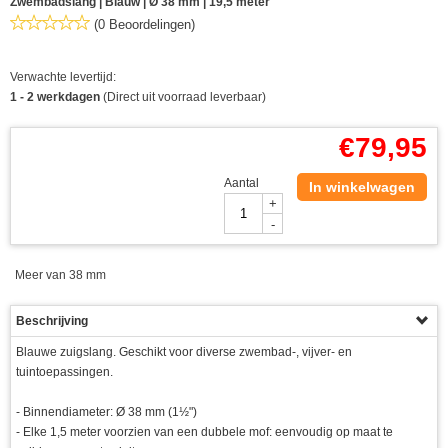
Zwembadslang | Blauw | Ø 38 mm | 19,5 meter
(0 Beoordelingen)
Verwachte levertijd:
1 - 2 werkdagen
(Direct uit voorraad leverbaar)
€
79,95
Aantal
In winkelwagen
+
-
Meer van 38 mm
Beschrijving
Blauwe zuigslang. Geschikt voor diverse zwembad-, vijver- en
tuintoepassingen.
- Binnendiameter: Ø 38 mm (1½")
- Elke 1,5 meter voorzien van een dubbele mof: eenvoudig op maat te