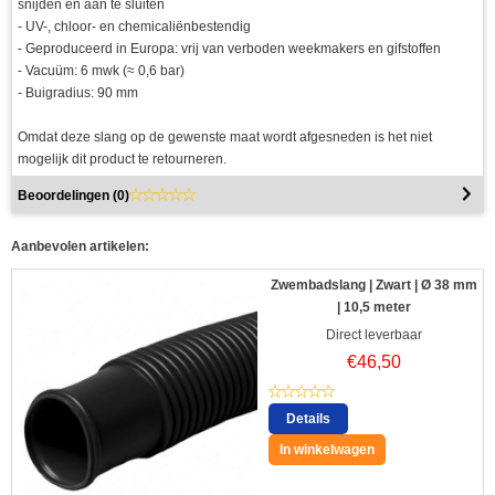
snijden en aan te sluiten
- UV-, chloor- en chemicaliënbestendig
- Geproduceerd in Europa: vrij van verboden weekmakers en gifstoffen
- Vacuüm: 6 mwk (≈ 0,6 bar)
- Buigradius: 90 mm
Omdat deze slang op de gewenste maat wordt afgesneden is het niet
mogelijk dit product te retourneren.
Beoordelingen (
0
)
Aanbevolen artikelen:
Zwembadslang | Zwart | Ø 38 mm
| 10,5 meter
Direct leverbaar
€
46,50
Details
In winkelwagen