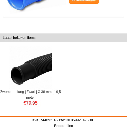
Laatst bekeken items
Zwembadslang | Zwart | Ø 38 mm | 19,5
meter
€
79,95
KvK: 74489216 - Btw: NL859921475B01
Beoordeling