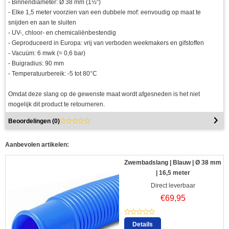
- Binnendiameter: Ø 38 mm (1½")
- Elke 1,5 meter voorzien van een dubbele mof: eenvoudig op maat te
snijden en aan te sluiten
- UV-, chloor- en chemicaliënbestendig
- Geproduceerd in Europa: vrij van verboden weekmakers en gifstoffen
- Vacuüm: 6 mwk (≈ 0,6 bar)
- Buigradius: 90 mm
- Temperatuurbereik: -5 tot 80°C
Omdat deze slang op de gewenste maat wordt afgesneden is het niet
mogelijk dit product te retourneren.
Beoordelingen (
0
)
Aanbevolen artikelen:
Zwembadslang | Blauw | Ø 38 mm
| 16,5 meter
Direct leverbaar
€
69,95
Details