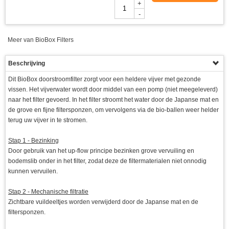
+
-
Meer van BioBox Filters
Beschrijving
Dit BioBox doorstroomfilter zorgt voor een heldere vijver met gezonde
vissen. Het vijverwater wordt door middel van een pomp (niet meegeleverd)
naar het filter gevoerd. In het filter stroomt het water door de Japanse mat en
de grove en fijne filtersponzen, om vervolgens via de bio-ballen weer helder
terug uw vijver in te stromen.
Stap 1 - Bezinking
Door gebruik van het up-flow principe bezinken grove vervuiling en
bodemslib onder in het filter, zodat deze de filtermaterialen niet onnodig
kunnen vervuilen.
Stap 2 - Mechanische filtratie
Zichtbare vuildeeltjes worden verwijderd door de Japanse mat en de
filtersponzen.