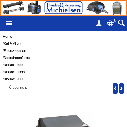
0
Home
/
Koi & Vijver
/
Filtersystemen
/
Doorstroomfilters
/
BioBox serie
/
BioBox Filters
/
BioBox 8.000
overzicht