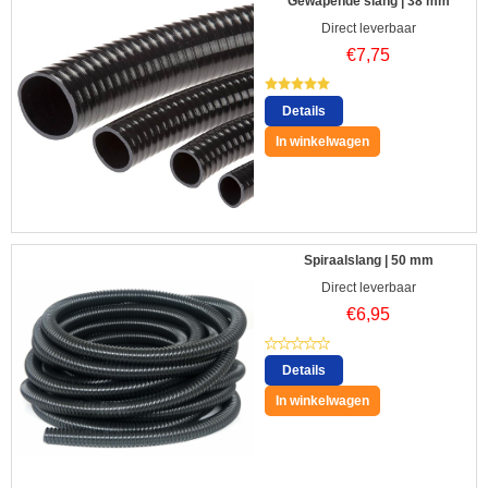
Gewapende slang | 38 mm
Direct leverbaar
€
7,75
Details
In winkelwagen
Spiraalslang | 50 mm
Direct leverbaar
€
6,95
Details
In winkelwagen