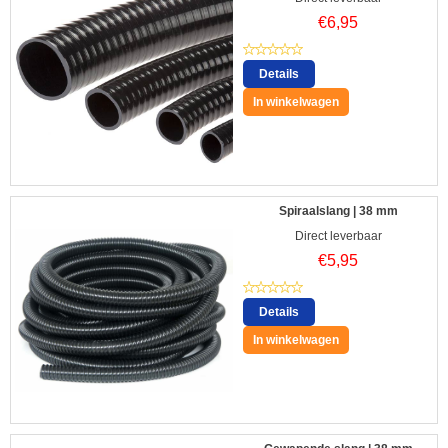
€
6,95
Details
In winkelwagen
Spiraalslang | 38 mm
Direct leverbaar
€
5,95
Details
In winkelwagen