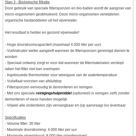
Stap 3 - Biologische filtratie
Door gebruik van speciale filtersponzen en bio-ballen wordt de aangroei van
micro-organismen gestimuleerd. Deze micro-organismen verwijderen
organische bestanddelen uit het vijverwater.
Het resultaat is helder en gezond vijverwater!
- Hoge doorstroomcapaciteit (maximaal 4.000 liter per uur)
- Vuilindicator welke aangeeft wanneer de filtersponzen gereinigd dienen te
worden
- Speciaal ontwerp zorgt er voor dat wanneer de filtermaterialen verstopt
raken het filter niet kan overlopen
- Ingebouwde thermometer voor weergave van de watertemperatuur
- Vuilaflaat voorzien van afsluitdop
- Filtersponzen eenvoudig te demonteren en reinigen
- Met ons speciale
reinigingshulpmiddel
(optioneel) is reinigen zelfs zonder
demonteren of vieze handen mogelijk
- Vrijwel alle onderdelen zijn vervangbaar en (op aanvraag) los leverbaar
Specificaties
- Volume filter: 30 liter
- Maximale doorstroming: 4.000 liter per uur
- Maximale vijverinhoud: 8.000 liter (plantenvijver)