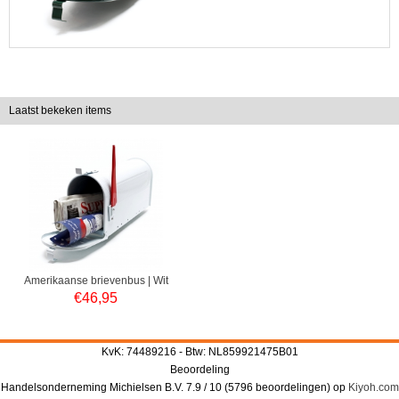
Laatst bekeken items
Amerikaanse brievenbus | Wit
€
46,95
KvK: 74489216 - Btw: NL859921475B01
Beoordeling
Handelsonderneming Michielsen B.V.
7.9
/
10
(
5796
beoordelingen) op
Kiyoh.com