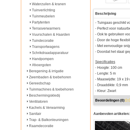
Waterzuilen & kranen
Tuinverlichting
Beschrijving
Tuinmeubelen
Partytenten
- Tuingaas geschikt v
Terrasverwarmers
- Perfect voor natuu
- Ook te gebruiken v
Vuurschalen & Haarden
- Door de hoge flexibi
Tuindecoratie
- Met eenvoudige sni
Transportwagens
- Doordat het staal g
Schrikdraadapparatuur
Handpompen
Specificaties
Afvoergoten
- Hoogte: 100 cm
Beregening & irrigatie
- Lengte: 5 m
Zwembaden & toebehoren
- Maaswijdte: 19 x 1
Gereedschap
- Draaddikte: 0,9 mm
Tuinmachines & toebehoren
- Kleur: Zwart
Beschermingskledij
Beoordelingen (
0
)
Ventilatoren
Kachels & Verwarming
Sanitair
Aanbevolen artikelen:
Trap- & Balkonleuningen
Raamdecoratie