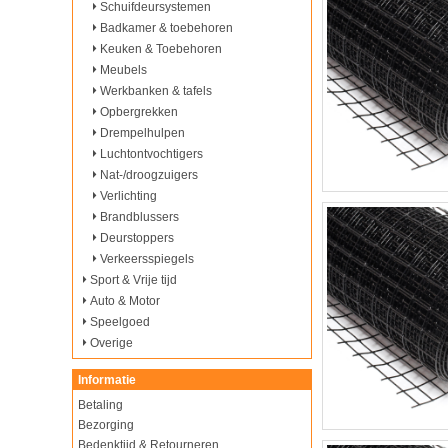
Schuifdeursystemen
Badkamer & toebehoren
Keuken & Toebehoren
Meubels
Werkbanken & tafels
Opbergrekken
Drempelhulpen
Luchtontvochtigers
Nat-/droogzuigers
Verlichting
Brandblussers
Deurstoppers
Verkeersspiegels
Sport & Vrije tijd
Auto & Motor
Speelgoed
Overige
Informatie
Betaling
Bezorging
Bedenktijd & Retourneren