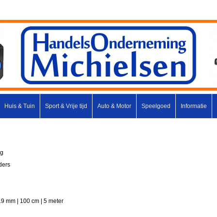
Huis & Tuin
Sport & Vrije tijd
Auto & Motor
Speelgoed
Informatie
ng
ders
19 mm | 100 cm | 5 meter