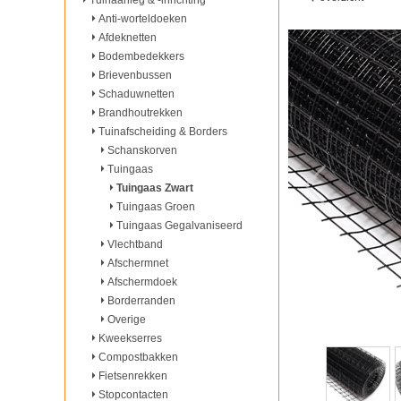
Tuinaanleg & -inrichting
Anti-worteldoeken
Afdeknetten
Bodembedekkers
Brievenbussen
Schaduwnetten
Brandhoutrekken
Tuinafscheiding & Borders
Schanskorven
Tuingaas
Tuingaas Zwart
Tuingaas Groen
Tuingaas Gegalvaniseerd
Vlechtband
Afschermnet
Afschermdoek
Borderranden
Overige
Kweekserres
Compostbakken
Fietsenrekken
Stopcontacten