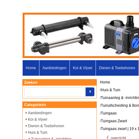
Home
Aanbiedingen
Koi & Vijver
Dieren & Toebehoren
Home
Zoeken
/
Huis & Tuin
/
Tuinaanleg & -inrichti
Categorieën
/
Tuinafscheiding & Bor
Aanbiedingen
/
Tuingaas
Koi & Vijver
/
Tuingaas Zwart
Dieren & Toebehoren
/
Tuingaas zwart | 19 x 
Huis & Tuin
overzicht