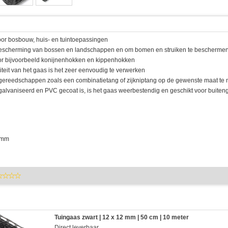
oor bosbouw, huis- en tuintoepassingen
rbescherming van bossen en landschappen en om bomen en struiken te bescherme
oor bijvoorbeeld konijnenhokken en kippenhokken
liteit van het gaas is het zeer eenvoudig te verwerken
jgereedschappen zoals een combinatietang of zijkniptang op de gewenste maat te
egalvaniseerd en PVC gecoat is, is het gaas weerbestendig en geschikt voor buiten
9 mm
Tuingaas zwart | 12 x 12 mm | 50 cm | 10 meter
Direct leverbaar